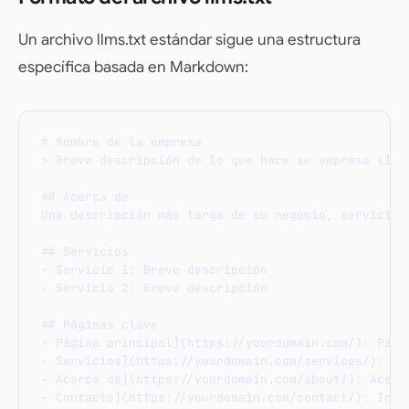
Un archivo llms.txt estándar sigue una estructura
específica basada en Markdown:
# Nombre de la empresa

> Breve descripción de lo que hace su empresa (1-2 
## Acerca de

Una descripción más larga de su negocio, servicios 
## Servicios

- Servicio 1: Breve descripción

- Servicio 2: Breve descripción

## Páginas clave

- Página principal](https://yourdomain.com/): Págin
- Servicios](https://yourdomain.com/services/): Res
- Acerca de](https://yourdomain.com/about/): Acerca
- Contacto](https://yourdomain.com/contact/): Infor