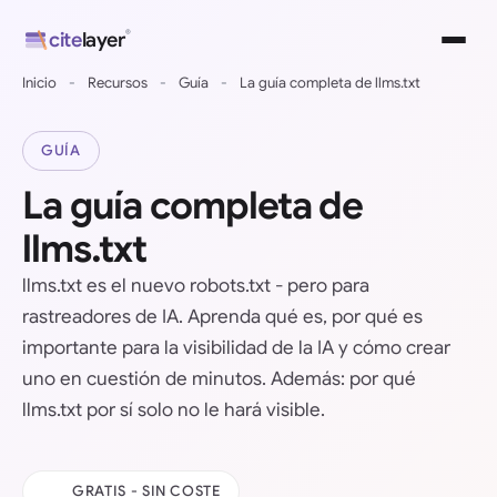
Ir
®
cite
layer
al
contenido
Inicio
-
Recursos
-
Guía
-
La guía completa de llms.txt
GUÍA
La guía completa de
llms.txt
llms.txt es el nuevo robots.txt - pero para
rastreadores de IA. Aprenda qué es, por qué es
importante para la visibilidad de la IA y cómo crear
uno en cuestión de minutos. Además: por qué
llms.txt por sí solo no le hará visible.
GRATIS - SIN COSTE