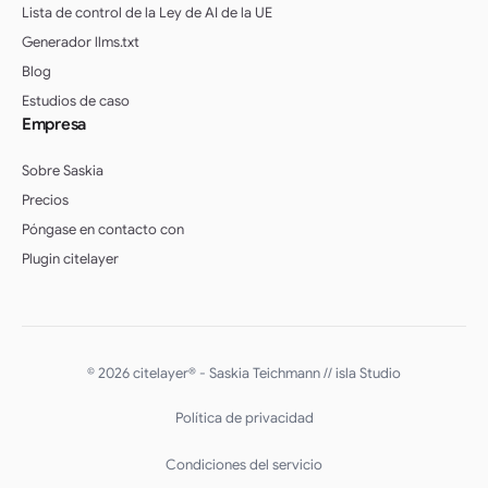
Lista de control de la Ley de AI de la UE
Generador llms.txt
Blog
Estudios de caso
Empresa
Sobre Saskia
Precios
Póngase en contacto con
Plugin citelayer
English (UK)
Deutsch (Schweiz)
© 2026 citelayer® - Saskia Teichmann //
isla Studio
Deutsch (Österreich)
Política de privacidad
Français
Deutsch
Condiciones del servicio