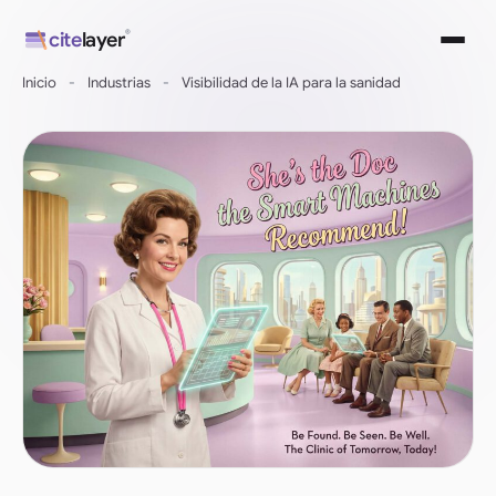
Ir
®
cite
layer
al
contenido
Inicio
-
Industrias
-
Visibilidad de la IA para la sanidad