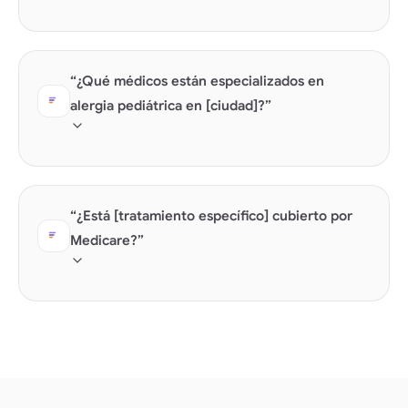
Las consultas sobre procedimientos son
oportunidades masivas de OEA. Las prácticas con
“¿Qué médicos están especializados en
respuestas autorizadas se convierten en la fuente que
cita la IA.
alergia pediátrica en [ciudad]?”
Las consultas sobre especialidades requieren el
esquema de médico con la certificación de la junta y
“¿Está [tratamiento específico] cubierto por
el marcado de afiliación hospitalaria.
Medicare?”
Las consultas sobre cobertura y transparencia de
costes crecen rápidamente. Las prácticas con
precios estructurados se convierten en fuentes
citadas por la IA.